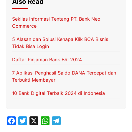
Also Read
Sekilas Informasi Tentang PT. Bank Neo
Commerce
5 Alasan dan Solusi Kenapa Klik BCA Bisnis
Tidak Bisa Login
Daftar Pinjaman Bank BRI 2024
7 Aplikasi Penghasil Saldo DANA Tercepat dan
Terbukti Membayar
10 Bank Digital Terbaik 2024 di Indonesia
F
T
X
W
T
a
w
h
e