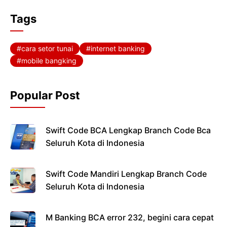
c
i
a
l
Tags
e
t
t
e
b
t
s
g
cara setor tunai
internet banking
o
e
A
r
mobile bangking
o
r
p
a
k
p
m
Popular Post
Swift Code BCA Lengkap Branch Code Bca
Seluruh Kota di Indonesia
Swift Code Mandiri Lengkap Branch Code
Seluruh Kota di Indonesia
M Banking BCA error 232, begini cara cepat