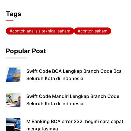
a
w
h
e
c
i
a
l
Tags
e
t
t
e
b
t
s
g
contoh analisis teknikal saham
contoh saham
o
e
A
r
o
r
p
a
Popular Post
k
p
m
Swift Code BCA Lengkap Branch Code Bca
Seluruh Kota di Indonesia
Swift Code Mandiri Lengkap Branch Code
Seluruh Kota di Indonesia
M Banking BCA error 232, begini cara cepat
mengatasinya