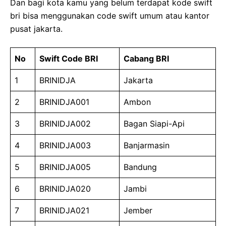
Dan bagi kota kamu yang belum terdapat kode swift
bri bisa menggunakan code swift umum atau kantor
pusat jakarta.
No
Swift Code BRI
Cabang BRI
1
BRINIDJA
Jakarta
2
BRINIDJA001
Ambon
3
BRINIDJA002
Bagan Siapi-Api
4
BRINIDJA003
Banjarmasin
5
BRINIDJA005
Bandung
6
BRINIDJA020
Jambi
7
BRINIDJA021
Jember