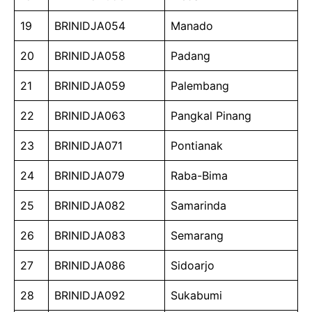
19
BRINIDJA054
Manado
20
BRINIDJA058
Padang
21
BRINIDJA059
Palembang
22
BRINIDJA063
Pangkal Pinang
23
BRINIDJA071
Pontianak
24
BRINIDJA079
Raba-Bima
25
BRINIDJA082
Samarinda
26
BRINIDJA083
Semarang
27
BRINIDJA086
Sidoarjo
28
BRINIDJA092
Sukabumi