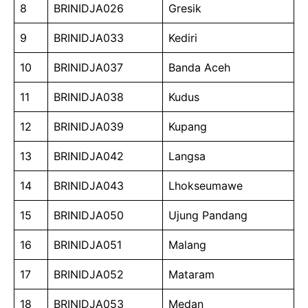
8
BRINIDJA026
Gresik
9
BRINIDJA033
Kediri
10
BRINIDJA037
Banda Aceh
11
BRINIDJA038
Kudus
12
BRINIDJA039
Kupang
13
BRINIDJA042
Langsa
14
BRINIDJA043
Lhokseumawe
15
BRINIDJA050
Ujung Pandang
16
BRINIDJA051
Malang
17
BRINIDJA052
Mataram
18
BRINIDJA053
Medan