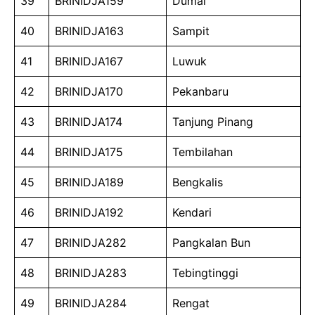
39
BRINIDJA159
Dumai
40
BRINIDJA163
Sampit
41
BRINIDJA167
Luwuk
42
BRINIDJA170
Pekanbaru
43
BRINIDJA174
Tanjung Pinang
44
BRINIDJA175
Tembilahan
45
BRINIDJA189
Bengkalis
46
BRINIDJA192
Kendari
47
BRINIDJA282
Pangkalan Bun
48
BRINIDJA283
Tebingtinggi
49
BRINIDJA284
Rengat